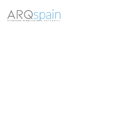
Proyectos y
Reformas
Integrales de un
estilo único
Somos una empresa de reformas premium. Somos la mejor
opción si buscas una reforma seria y con los mejores