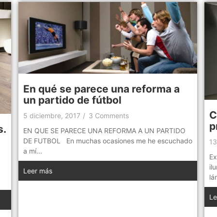
En qué se parece una reforma a
un partido de fútbol
C
5 diciembre, 2017
/
3 Comments
p
s.
EN QUE SE PARECE UNA REFORMA A UN PARTIDO
DE FUTBOL En muchas ocasiones me he escuchado
13
a mí...
Ex
il
Leer más
lá
Le