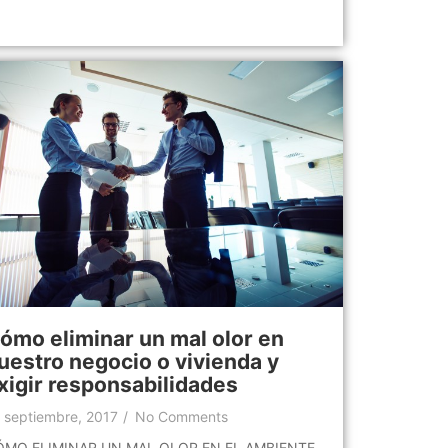
ómo eliminar un mal olor en
uestro negocio o vivienda y
xigir responsabilidades
 septiembre, 2017
/
No Comments
ÓMO ELIMINAR UN MAL OLOR EN EL AMBIENTE